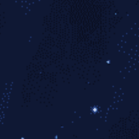
抽射堪称经典。在第30分钟，他接到队友传球后迅速调整位置，
刻给全队注入了一针强心剂。
都显示出了极高的水准。何思凡在禁区内冷静处理球权，并能把
的跑动能力，不断为队友创造空间，为整个进攻体系增添了活力
谦虚表示，这个进球离不开全队协作。他强调团队的重要性，这
年轻人关注团队合作，共同追求成功。
灵活多变的阵型。在面对不同风格和水平的对手时，教练组能够根
发挥其技术优势，从而掌控主动权。
透相结合的方法，使得球队在前场形成多点开花之势。特别是边
机。