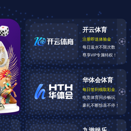
注册入口
体育赛事与数据服务
容， 支持
APP下载
与
网页使用
，每日
，掌握比赛节奏。