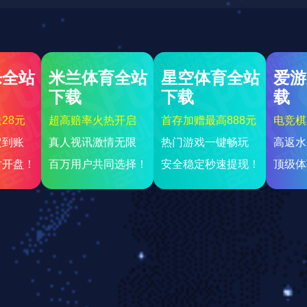
满期待。何思凡在比赛中的精彩抽射为球队打入关键进球，使得中
彩瞬间，包括球队整体表现、何思凡的个人表现、战术安排以及
团队协作能力。从开局阶段开始，球队就积极组织进攻，利用灵活
后续的进攻创造了更多机会。
持稳定，及时化解了对手的多次攻击。尤其是在面对卡塔尔快速
守为球队提供了强有力的支持。
压力，但队员们并没有慌乱，而是通过传递配合寻求机会。这种
们会在国际舞台上有更加出色的演绎。