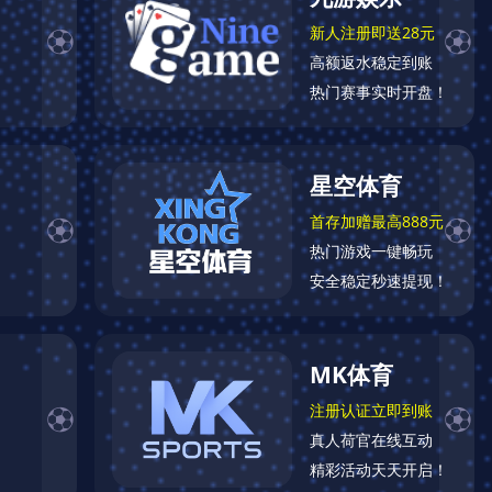
第三
入更衣室。这场比赛不仅展示了中国年轻球