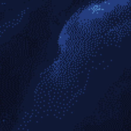
法论，中国足球必将在不久的将来迎来新的辉煌。而我们也期待