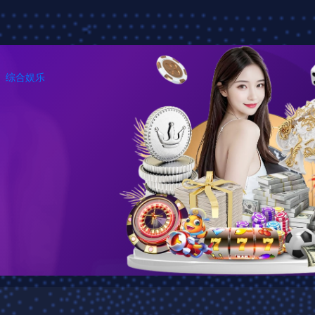
App下载
公司介绍
体育看点
站
APP与网页版入口｜畅享全球
面覆盖足球、篮球、电竞等项目的赛事资讯与数据内
赛，聚焦热门体育内容， 助您轻松获取赛事动态
手机App
网页版